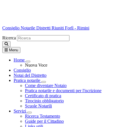
Consiglio Notarile
Distretti Riuniti Forlì - Rimini
Ricerca
Menu
Home
Visualizza menù di secondo livello
Nuova Voce
Consiglio
Notai del Distretto
Pratica notarile
Visualizza menù di secondo livello
Come diventare Notaio
Pratica notarile e documenti per l'iscrizione
Certificato di pratica
Tirocinio obbligatorio
Scuole Notarili
Servizi
Visualizza menù di secondo livello
Ricerca Testamento
Guide per il Cittadino
Links utili