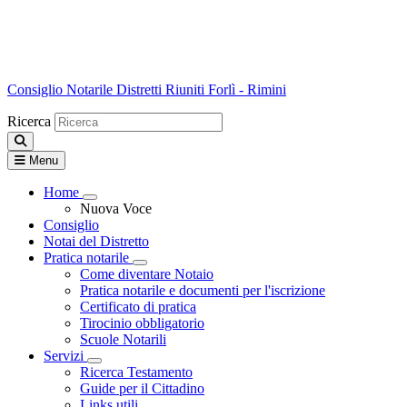
Consiglio Notarile
Distretti Riuniti Forlì - Rimini
Ricerca
Menu
Home
Visualizza menù di secondo livello
Nuova Voce
Consiglio
Notai del Distretto
Pratica notarile
Visualizza menù di secondo livello
Come diventare Notaio
Pratica notarile e documenti per l'iscrizione
Certificato di pratica
Tirocinio obbligatorio
Scuole Notarili
Servizi
Visualizza menù di secondo livello
Ricerca Testamento
Guide per il Cittadino
Links utili