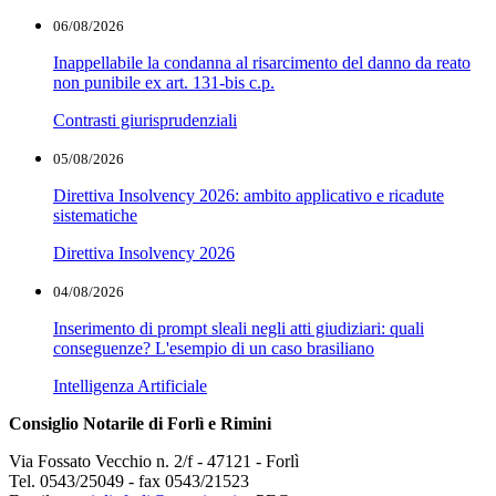
06/08/2026
Inappellabile la condanna al risarcimento del danno da reato
non punibile ex art. 131-bis c.p.
Contrasti giurisprudenziali
05/08/2026
Direttiva Insolvency 2026: ambito applicativo e ricadute
sistematiche
Direttiva Insolvency 2026
04/08/2026
Inserimento di prompt sleali negli atti giudiziari: quali
conseguenze? L'esempio di un caso brasiliano
Intelligenza Artificiale
Consiglio Notarile di Forlì e Rimini
Via Fossato Vecchio n. 2/f - 47121 - Forlì
Tel. 0543/25049 - fax 0543/21523