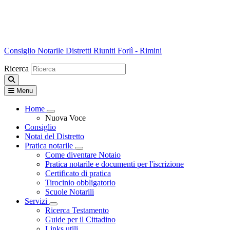
Consiglio Notarile
Distretti Riuniti Forlì - Rimini
Ricerca
Menu
Home
Visualizza menù di secondo livello
Nuova Voce
Consiglio
Notai del Distretto
Pratica notarile
Visualizza menù di secondo livello
Come diventare Notaio
Pratica notarile e documenti per l'iscrizione
Certificato di pratica
Tirocinio obbligatorio
Scuole Notarili
Servizi
Visualizza menù di secondo livello
Ricerca Testamento
Guide per il Cittadino
Links utili