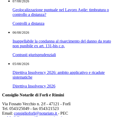
07/08/2026
Geolocalizzazione puntuale nel Lavoro Agile: timbratura o
controllo a distanza?
Controlli a distanza
06/08/2026
Inappellabile la condanna al risarcimento del danno da reato
non punibile ex art. 131-bis c.p.
Contrasti giurisprudenziali
05/08/2026
Direttiva Insolvency 2026: ambito applicativo e ricadute
sistematiche
Direttiva Insolvency 2026
Consiglio Notarile di Forlì e Rimini
Via Fossato Vecchio n. 2/f - 47121 - Forlì
Tel. 0543/25049 - fax 0543/21523
Email:
consiglioforli@notariato.it
- PEC