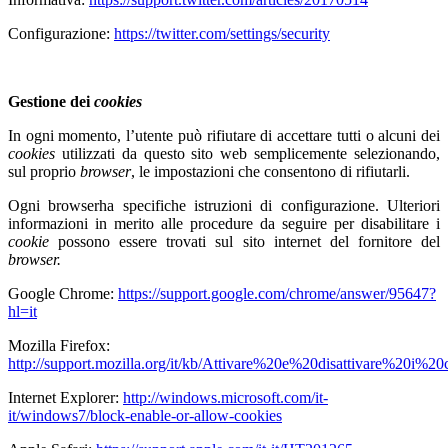
Configurazione:
https://twitter.com/settings/security
Gestione dei
cookies
In ogni momento, l’utente può rifiutare di accettare tutti o alcuni dei
cookies
utilizzati da questo sito web semplicemente selezionando,
sul proprio
browser
, le impostazioni che consentono di rifiutarli.
Ogni browserha specifiche istruzioni di configurazione. Ulteriori
informazioni in merito alle procedure da seguire per disabilitare i
cookie
possono essere trovati sul sito internet del fornitore del
browser.
Google Chrome:
https://support.google.com/chrome/answer/95647?
hl=it
Mozilla Firefox:
http://support.mozilla.org/it/kb/Attivare%20e%20disattivare%20i%20
Internet Explorer:
http://windows.microsoft.com/it-
it/windows7/block-enable-or-allow-cookies