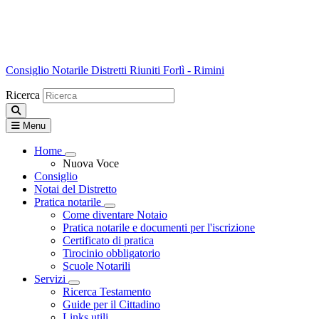
Consiglio Notarile
Distretti Riuniti Forlì - Rimini
Ricerca
Menu
Home
Visualizza menù di secondo livello
Nuova Voce
Consiglio
Notai del Distretto
Pratica notarile
Visualizza menù di secondo livello
Come diventare Notaio
Pratica notarile e documenti per l'iscrizione
Certificato di pratica
Tirocinio obbligatorio
Scuole Notarili
Servizi
Visualizza menù di secondo livello
Ricerca Testamento
Guide per il Cittadino
Links utili