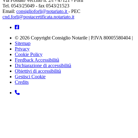
Via Fossato Vecchio n. 2/f - 47121 - Forlì
Tel. 0543/25049 - fax 0543/21523
Email:
consiglioforli@notariato.it
- PEC
cnd.forli@postacertificata.notariato.it
© 2026 Copyright Consiglio Notarile | P.IVA 80005580404 |
Sitemap
Privacy
Cookie Policy
Feedback Accessibilità
Dichiarazione di accessibilità
Obiettivi di accessibilità
Gestisci Cookie
Credits