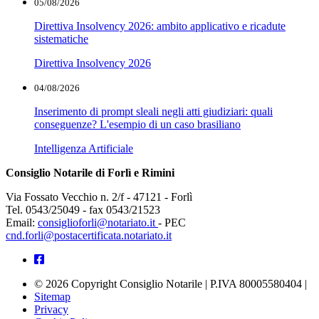
05/08/2026
Direttiva Insolvency 2026: ambito applicativo e ricadute
sistematiche
Direttiva Insolvency 2026
04/08/2026
Inserimento di prompt sleali negli atti giudiziari: quali
conseguenze? L'esempio di un caso brasiliano
Intelligenza Artificiale
Consiglio Notarile di Forlì e Rimini
Via Fossato Vecchio n. 2/f - 47121 - Forlì
Tel. 0543/25049 - fax 0543/21523
Email:
consiglioforli@notariato.it
- PEC
cnd.forli@postacertificata.notariato.it
© 2026 Copyright Consiglio Notarile | P.IVA 80005580404 |
Sitemap
Privacy