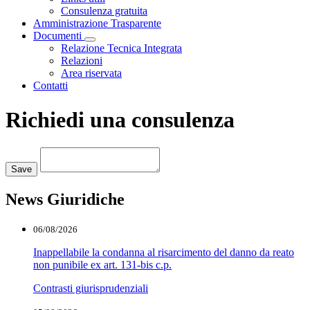
Consulenza gratuita
Amministrazione Trasparente
Documenti
Visualizza menù di secondo livello
Relazione Tecnica Integrata
Relazioni
Area riservata
Contatti
Richiedi una consulenza
Loading...
Save
News Giuridiche
06/08/2026
Inappellabile la condanna al risarcimento del danno da reato
non punibile ex art. 131-bis c.p.
Contrasti giurisprudenziali