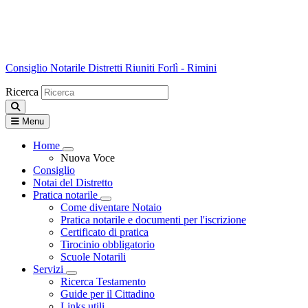
Consiglio Notarile
Distretti Riuniti Forlì - Rimini
Ricerca
Menu
Home
Visualizza menù di secondo livello
Nuova Voce
Consiglio
Notai del Distretto
Pratica notarile
Visualizza menù di secondo livello
Come diventare Notaio
Pratica notarile e documenti per l'iscrizione
Certificato di pratica
Tirocinio obbligatorio
Scuole Notarili
Servizi
Visualizza menù di secondo livello
Ricerca Testamento
Guide per il Cittadino
Links utili