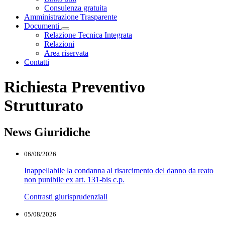
Consulenza gratuita
Amministrazione Trasparente
Documenti
Visualizza menù di secondo livello
Relazione Tecnica Integrata
Relazioni
Area riservata
Contatti
Richiesta Preventivo
Strutturato
News Giuridiche
06/08/2026
Inappellabile la condanna al risarcimento del danno da reato
non punibile ex art. 131-bis c.p.
Contrasti giurisprudenziali
05/08/2026