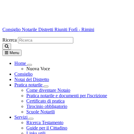
Consiglio Notarile
Distretti Riuniti Forlì - Rimini
Ricerca
Menu
Home
Visualizza menù di secondo livello
Nuova Voce
Consiglio
Notai del Distretto
Pratica notarile
Visualizza menù di secondo livello
Come diventare Notaio
Pratica notarile e documenti per l'iscrizione
Certificato di pratica
Tirocinio obbligatorio
Scuole Notarili
Servizi
Visualizza menù di secondo livello
Ricerca Testamento
Guide per il Cittadino
Links utili