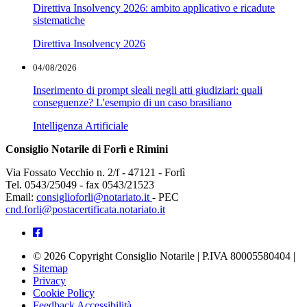
Direttiva Insolvency 2026: ambito applicativo e ricadute
sistematiche
Direttiva Insolvency 2026
04/08/2026
Inserimento di prompt sleali negli atti giudiziari: quali
conseguenze? L'esempio di un caso brasiliano
Intelligenza Artificiale
Consiglio Notarile di Forlì e Rimini
Via Fossato Vecchio n. 2/f - 47121 - Forlì
Tel. 0543/25049 - fax 0543/21523
Email:
consiglioforli@notariato.it
- PEC
cnd.forli@postacertificata.notariato.it
© 2026 Copyright Consiglio Notarile | P.IVA 80005580404 |
Sitemap
Privacy
Cookie Policy
Feedback Accessibilità