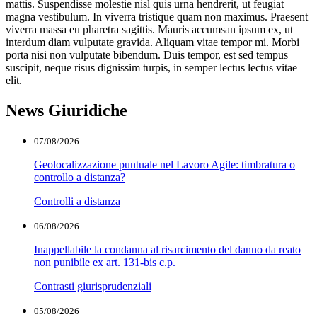
mattis. Suspendisse molestie nisl quis urna hendrerit, ut feugiat
magna vestibulum. In viverra tristique quam non maximus. Praesent
viverra massa eu pharetra sagittis. Mauris accumsan ipsum ex, ut
interdum diam vulputate gravida. Aliquam vitae tempor mi. Morbi
porta nisi non vulputate bibendum. Duis tempor, est sed tempus
suscipit, neque risus dignissim turpis, in semper lectus lectus vitae
elit.
News Giuridiche
07/08/2026
Geolocalizzazione puntuale nel Lavoro Agile: timbratura o
controllo a distanza?
Controlli a distanza
06/08/2026
Inappellabile la condanna al risarcimento del danno da reato
non punibile ex art. 131-bis c.p.
Contrasti giurisprudenziali
05/08/2026