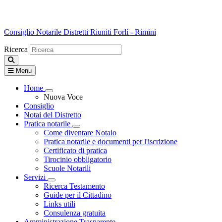
Consiglio Notarile
Distretti Riuniti Forlì - Rimini
Ricerca
Menu
Home
Visualizza menù di secondo livello
Nuova Voce
Consiglio
Notai del Distretto
Pratica notarile
Visualizza menù di secondo livello
Come diventare Notaio
Pratica notarile e documenti per l'iscrizione
Certificato di pratica
Tirocinio obbligatorio
Scuole Notarili
Servizi
Visualizza menù di secondo livello
Ricerca Testamento
Guide per il Cittadino
Links utili
Consulenza gratuita
Amministrazione Trasparente