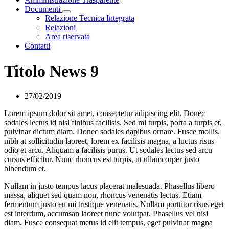
Documenti
Visualizza menù di secondo livello
Relazione Tecnica Integrata
Relazioni
Area riservata
Contatti
Titolo News 9
27/02/2019
Lorem ipsum dolor sit amet, consectetur adipiscing elit. Donec
sodales lectus id nisi finibus facilisis. Sed mi turpis, porta a turpis et,
pulvinar dictum diam. Donec sodales dapibus ornare. Fusce mollis,
nibh at sollicitudin laoreet, lorem ex facilisis magna, a luctus risus
odio et arcu. Aliquam a facilisis purus. Ut sodales lectus sed arcu
cursus efficitur. Nunc rhoncus est turpis, ut ullamcorper justo
bibendum et.
Nullam in justo tempus lacus placerat malesuada. Phasellus libero
massa, aliquet sed quam non, rhoncus venenatis lectus. Etiam
fermentum justo eu mi tristique venenatis. Nullam porttitor risus eget
est interdum, accumsan laoreet nunc volutpat. Phasellus vel nisi
diam. Fusce consequat metus id elit tempus, eget pulvinar magna