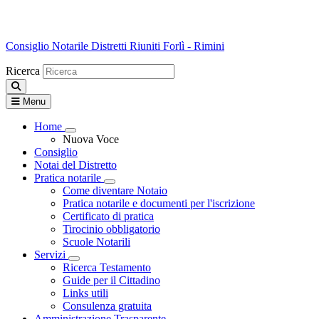
Consiglio Notarile
Distretti Riuniti Forlì - Rimini
Ricerca
Menu
Home
Visualizza menù di secondo livello
Nuova Voce
Consiglio
Notai del Distretto
Pratica notarile
Visualizza menù di secondo livello
Come diventare Notaio
Pratica notarile e documenti per l'iscrizione
Certificato di pratica
Tirocinio obbligatorio
Scuole Notarili
Servizi
Visualizza menù di secondo livello
Ricerca Testamento
Guide per il Cittadino
Links utili
Consulenza gratuita
Amministrazione Trasparente