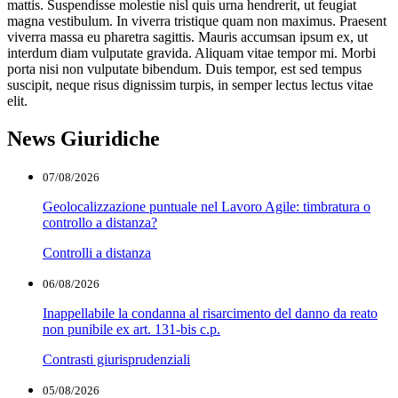
mattis. Suspendisse molestie nisl quis urna hendrerit, ut feugiat
magna vestibulum. In viverra tristique quam non maximus. Praesent
viverra massa eu pharetra sagittis. Mauris accumsan ipsum ex, ut
interdum diam vulputate gravida. Aliquam vitae tempor mi. Morbi
porta nisi non vulputate bibendum. Duis tempor, est sed tempus
suscipit, neque risus dignissim turpis, in semper lectus lectus vitae
elit.
News Giuridiche
07/08/2026
Geolocalizzazione puntuale nel Lavoro Agile: timbratura o
controllo a distanza?
Controlli a distanza
06/08/2026
Inappellabile la condanna al risarcimento del danno da reato
non punibile ex art. 131-bis c.p.
Contrasti giurisprudenziali
05/08/2026