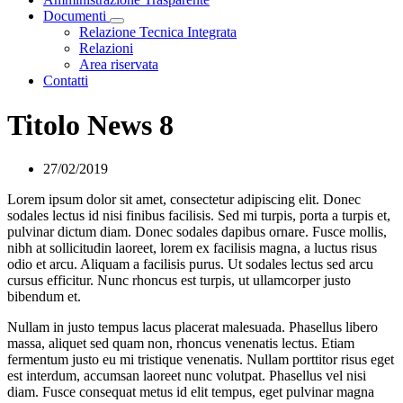
Documenti
Visualizza menù di secondo livello
Relazione Tecnica Integrata
Relazioni
Area riservata
Contatti
Titolo News 8
27/02/2019
Lorem ipsum dolor sit amet, consectetur adipiscing elit. Donec
sodales lectus id nisi finibus facilisis. Sed mi turpis, porta a turpis et,
pulvinar dictum diam. Donec sodales dapibus ornare. Fusce mollis,
nibh at sollicitudin laoreet, lorem ex facilisis magna, a luctus risus
odio et arcu. Aliquam a facilisis purus. Ut sodales lectus sed arcu
cursus efficitur. Nunc rhoncus est turpis, ut ullamcorper justo
bibendum et.
Nullam in justo tempus lacus placerat malesuada. Phasellus libero
massa, aliquet sed quam non, rhoncus venenatis lectus. Etiam
fermentum justo eu mi tristique venenatis. Nullam porttitor risus eget
est interdum, accumsan laoreet nunc volutpat. Phasellus vel nisi
diam. Fusce consequat metus id elit tempus, eget pulvinar magna