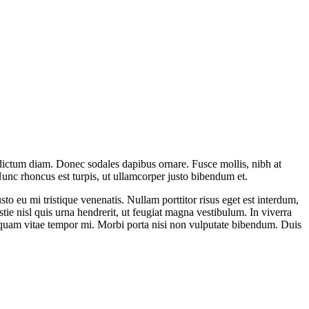
ar dictum diam. Donec sodales dapibus ornare. Fusce mollis, nibh at
. Nunc rhoncus est turpis, ut ullamcorper justo bibendum et.
o eu mi tristique venenatis. Nullam porttitor risus eget est interdum,
ie nisl quis urna hendrerit, ut feugiat magna vestibulum. In viverra
iquam vitae tempor mi. Morbi porta nisi non vulputate bibendum. Duis