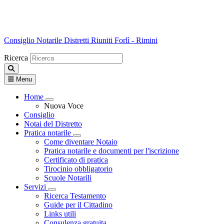
Consiglio Notarile
Distretti Riuniti Forlì - Rimini
Ricerca
Menu
Home
Visualizza menù di secondo livello
Nuova Voce
Consiglio
Notai del Distretto
Pratica notarile
Visualizza menù di secondo livello
Come diventare Notaio
Pratica notarile e documenti per l'iscrizione
Certificato di pratica
Tirocinio obbligatorio
Scuole Notarili
Servizi
Visualizza menù di secondo livello
Ricerca Testamento
Guide per il Cittadino
Links utili
Consulenza gratuita