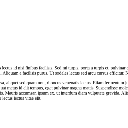
lectus id nisi finibus facilisis. Sed mi turpis, porta a turpis et, pulvin
cu. Aliquam a facilisis purus. Ut sodales lectus sed arcu cursus efficitur
a, aliquet sed quam non, rhoncus venenatis lectus. Etiam fermentum just
at metus id elit tempus, eget pulvinar magna mattis. Suspendisse molest
tis. Mauris accumsan ipsum ex, ut interdum diam vulputate gravida. Al
lectus lectus vitae elit.