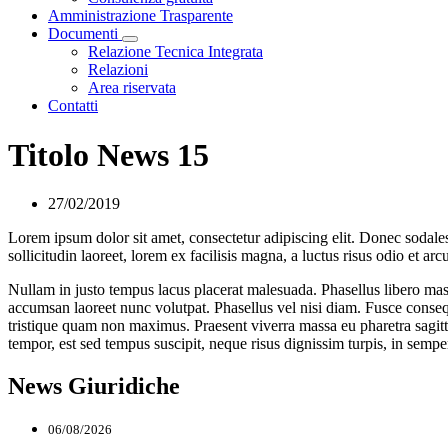
Amministrazione Trasparente
Documenti
Visualizza menù di secondo livello
Relazione Tecnica Integrata
Relazioni
Area riservata
Contatti
Titolo News 15
27/02/2019
Lorem ipsum dolor sit amet, consectetur adipiscing elit. Donec sodales 
sollicitudin laoreet, lorem ex facilisis magna, a luctus risus odio et ar
Nullam in justo tempus lacus placerat malesuada. Phasellus libero mass
accumsan laoreet nunc volutpat. Phasellus vel nisi diam. Fusce consequ
tristique quam non maximus. Praesent viverra massa eu pharetra sagit
tempor, est sed tempus suscipit, neque risus dignissim turpis, in semper 
News Giuridiche
06/08/2026