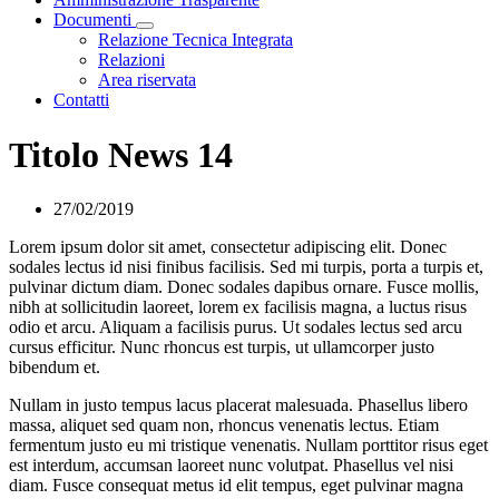
Documenti
Visualizza menù di secondo livello
Relazione Tecnica Integrata
Relazioni
Area riservata
Contatti
Titolo News 14
27/02/2019
Lorem ipsum dolor sit amet, consectetur adipiscing elit. Donec
sodales lectus id nisi finibus facilisis. Sed mi turpis, porta a turpis et,
pulvinar dictum diam. Donec sodales dapibus ornare. Fusce mollis,
nibh at sollicitudin laoreet, lorem ex facilisis magna, a luctus risus
odio et arcu. Aliquam a facilisis purus. Ut sodales lectus sed arcu
cursus efficitur. Nunc rhoncus est turpis, ut ullamcorper justo
bibendum et.
Nullam in justo tempus lacus placerat malesuada. Phasellus libero
massa, aliquet sed quam non, rhoncus venenatis lectus. Etiam
fermentum justo eu mi tristique venenatis. Nullam porttitor risus eget
est interdum, accumsan laoreet nunc volutpat. Phasellus vel nisi
diam. Fusce consequat metus id elit tempus, eget pulvinar magna