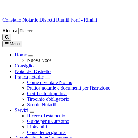
Consiglio Notarile
Distretti Riuniti Forlì - Rimini
Ricerca
Menu
Home
Visualizza menù di secondo livello
Nuova Voce
Consiglio
Notai del Distretto
Pratica notarile
Visualizza menù di secondo livello
Come diventare Notaio
Pratica notarile e documenti per l'iscrizione
Certificato di pratica
Tirocinio obbligatorio
Scuole Notarili
Servizi
Visualizza menù di secondo livello
Ricerca Testamento
Guide per il Cittadino
Links utili
Consulenza gratuita
Amministrazione Trasparente