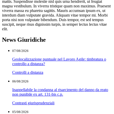
mattis. Suspendisse molestie nisl quis urna hendrerit, ut feugiat
magna vestibulum. In viverra tristique quam non maximus. Praesent
viverra massa eu pharetra sagittis. Mauris accumsan ipsum ex, ut
interdum diam vulputate gravida. Aliquam vitae tempor mi. Morbi
porta nisi non vulputate bibendum. Duis tempor, est sed tempus
suscipit, neque risus dignissim turpis, in semper lectus lectus vitae
elit.
News Giuridiche
07/08/2026
Geolocalizzazione puntuale nel Lavoro Agile: timbratura o
controllo a distanza?
Controlli a distanza
06/08/2026
Inappellabile la condanna al risarcimento del danno da reato
non punibile ex art. 131-bis c.p.
Contrasti giurisprudenziali
05/08/2026