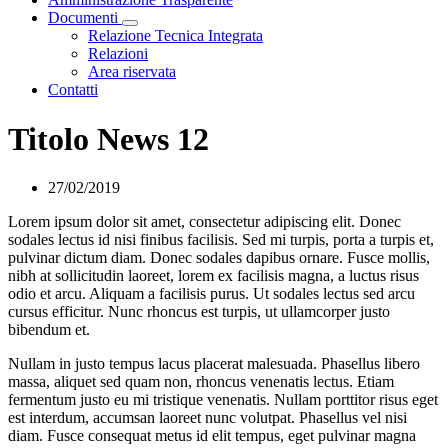
Documenti
Visualizza menù di secondo livello
Relazione Tecnica Integrata
Relazioni
Area riservata
Contatti
Titolo News 12
27/02/2019
Lorem ipsum dolor sit amet, consectetur adipiscing elit. Donec
sodales lectus id nisi finibus facilisis. Sed mi turpis, porta a turpis et,
pulvinar dictum diam. Donec sodales dapibus ornare. Fusce mollis,
nibh at sollicitudin laoreet, lorem ex facilisis magna, a luctus risus
odio et arcu. Aliquam a facilisis purus. Ut sodales lectus sed arcu
cursus efficitur. Nunc rhoncus est turpis, ut ullamcorper justo
bibendum et.
Nullam in justo tempus lacus placerat malesuada. Phasellus libero
massa, aliquet sed quam non, rhoncus venenatis lectus. Etiam
fermentum justo eu mi tristique venenatis. Nullam porttitor risus eget
est interdum, accumsan laoreet nunc volutpat. Phasellus vel nisi
diam. Fusce consequat metus id elit tempus, eget pulvinar magna