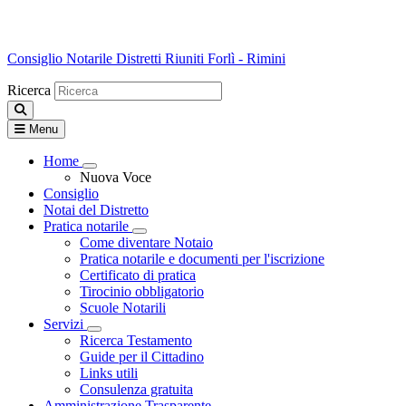
Consiglio Notarile
Distretti Riuniti Forlì - Rimini
Ricerca
Menu
Home
Visualizza menù di secondo livello
Nuova Voce
Consiglio
Notai del Distretto
Pratica notarile
Visualizza menù di secondo livello
Come diventare Notaio
Pratica notarile e documenti per l'iscrizione
Certificato di pratica
Tirocinio obbligatorio
Scuole Notarili
Servizi
Visualizza menù di secondo livello
Ricerca Testamento
Guide per il Cittadino
Links utili
Consulenza gratuita
Amministrazione Trasparente