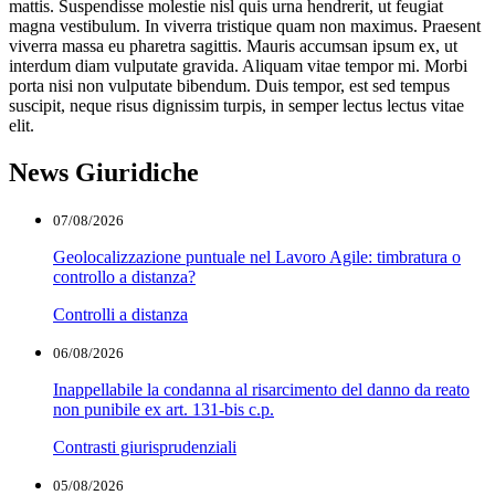
mattis. Suspendisse molestie nisl quis urna hendrerit, ut feugiat
magna vestibulum. In viverra tristique quam non maximus. Praesent
viverra massa eu pharetra sagittis. Mauris accumsan ipsum ex, ut
interdum diam vulputate gravida. Aliquam vitae tempor mi. Morbi
porta nisi non vulputate bibendum. Duis tempor, est sed tempus
suscipit, neque risus dignissim turpis, in semper lectus lectus vitae
elit.
News Giuridiche
07/08/2026
Geolocalizzazione puntuale nel Lavoro Agile: timbratura o
controllo a distanza?
Controlli a distanza
06/08/2026
Inappellabile la condanna al risarcimento del danno da reato
non punibile ex art. 131-bis c.p.
Contrasti giurisprudenziali
05/08/2026