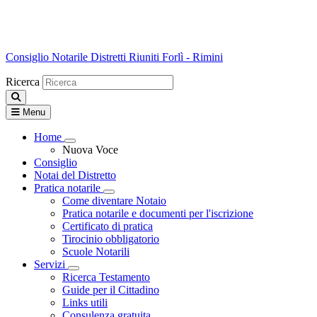
Consiglio Notarile
Distretti Riuniti Forlì - Rimini
Ricerca
Menu
Home
Visualizza menù di secondo livello
Nuova Voce
Consiglio
Notai del Distretto
Pratica notarile
Visualizza menù di secondo livello
Come diventare Notaio
Pratica notarile e documenti per l'iscrizione
Certificato di pratica
Tirocinio obbligatorio
Scuole Notarili
Servizi
Visualizza menù di secondo livello
Ricerca Testamento
Guide per il Cittadino
Links utili
Consulenza gratuita