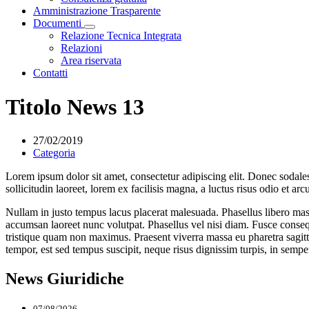
Amministrazione Trasparente
Documenti
Visualizza menù di secondo livello
Relazione Tecnica Integrata
Relazioni
Area riservata
Contatti
Titolo News 13
27/02/2019
Categoria
Lorem ipsum dolor sit amet, consectetur adipiscing elit. Donec sodales 
sollicitudin laoreet, lorem ex facilisis magna, a luctus risus odio et ar
Nullam in justo tempus lacus placerat malesuada. Phasellus libero mass
accumsan laoreet nunc volutpat. Phasellus vel nisi diam. Fusce consequ
tristique quam non maximus. Praesent viverra massa eu pharetra sagit
tempor, est sed tempus suscipit, neque risus dignissim turpis, in semper 
News Giuridiche
07/08/2026