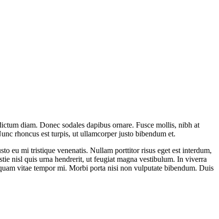
ar dictum diam. Donec sodales dapibus ornare. Fusce mollis, nibh at
. Nunc rhoncus est turpis, ut ullamcorper justo bibendum et.
o eu mi tristique venenatis. Nullam porttitor risus eget est interdum,
ie nisl quis urna hendrerit, ut feugiat magna vestibulum. In viverra
iquam vitae tempor mi. Morbi porta nisi non vulputate bibendum. Duis