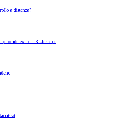
rollo a distanza?
 punibile ex art. 131-bis c.p.
atiche
ariato.it