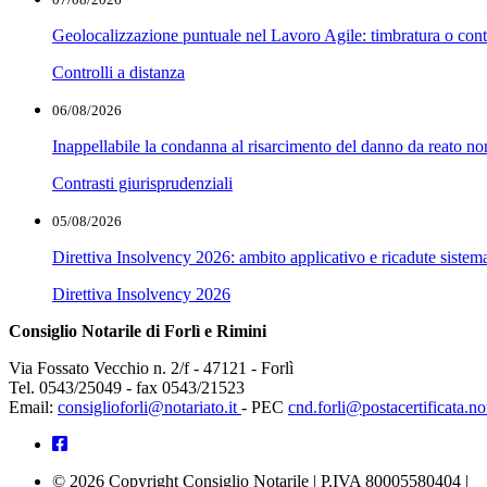
Geolocalizzazione puntuale nel Lavoro Agile: timbratura o cont
Controlli a distanza
06/08/2026
Inappellabile la condanna al risarcimento del danno da reato non
Contrasti giurisprudenziali
05/08/2026
Direttiva Insolvency 2026: ambito applicativo e ricadute sistem
Direttiva Insolvency 2026
Consiglio Notarile di Forlì e Rimini
Via Fossato Vecchio n. 2/f - 47121 - Forlì
Tel. 0543/25049 - fax 0543/21523
Email:
consiglioforli@notariato.it
- PEC
cnd.forli@postacertificata.not
© 2026 Copyright Consiglio Notarile | P.IVA 80005580404 |