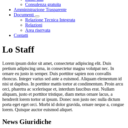
Consulenza gratuita
Amministrazione Trasparente
Documenti
Visualizza menù di secondo livello
Relazione Tecnica Integrata
Relazioni
Area riservata
Contatti
Lo Staff
Lorem ipsum dolor sit amet, consectetur adipiscing elit. Duis
pretium adipiscing urna, in consectetur magna volutpat nec. In
ornare eu justo in semper. Duis porttitor sapien non convallis
rhoncus. Integer varius sed ante a euismod. Aliquam elementum id
nisi ut dapibus. In porttitor mattis tortor at condimentum. Proin arcu
orci, pharetra ac scelerisque et, interdum faucibus erat. Nullam
aliquam, justo et porttitor tristique, diam metus ornare lacus, a
hendrerit lorem tortor ut ipsum. Donec non justo nec nulla dictum
porta eget eget orci. Morbi id dolor gravida, ornare neque a, congue
lorem. Quisque auctor euismod aliquet.
News Giuridiche