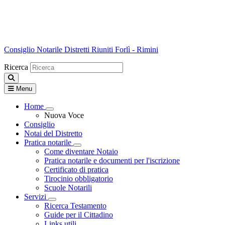
Consiglio Notarile
Distretti Riuniti Forlì - Rimini
Ricerca
Menu
Home
Visualizza menù di secondo livello
Nuova Voce
Consiglio
Notai del Distretto
Pratica notarile
Visualizza menù di secondo livello
Come diventare Notaio
Pratica notarile e documenti per l'iscrizione
Certificato di pratica
Tirocinio obbligatorio
Scuole Notarili
Servizi
Visualizza menù di secondo livello
Ricerca Testamento
Guide per il Cittadino
Links utili