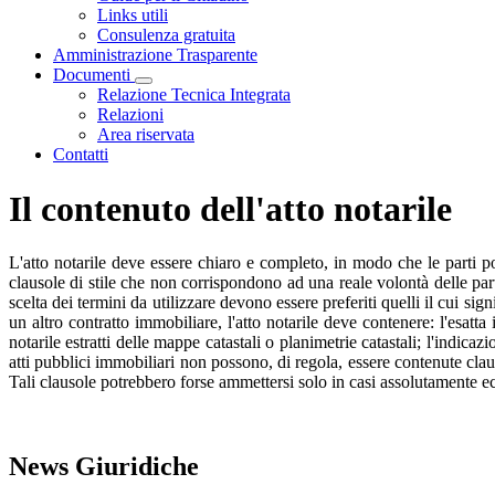
Links utili
Consulenza gratuita
Amministrazione Trasparente
Documenti
Visualizza menù di secondo livello
Relazione Tecnica Integrata
Relazioni
Area riservata
Contatti
Il contenuto dell'atto notarile
L'atto notarile deve essere chiaro e completo, in modo che le parti pos
clausole di stile che non corrispondono ad una reale volontà delle part
scelta dei termini da utilizzare devono essere preferiti quelli il cui s
un altro contratto immobiliare, l'atto notarile deve contenere: l'esatt
notarile estratti delle mappe catastali o planimetrie catastali; l'indicaz
atti pubblici immobiliari non possono, di regola, essere contenute claus
Tali clausole potrebbero forse ammettersi solo in casi assolutamente ecc
News Giuridiche