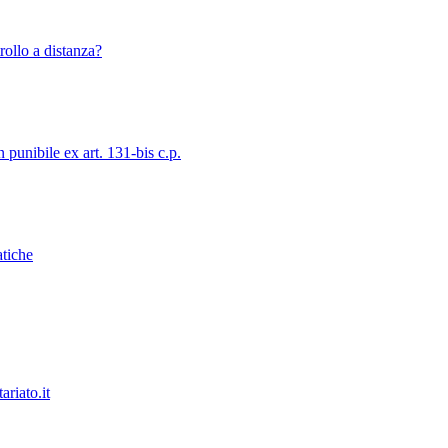
rollo a distanza?
 punibile ex art. 131-bis c.p.
atiche
ariato.it