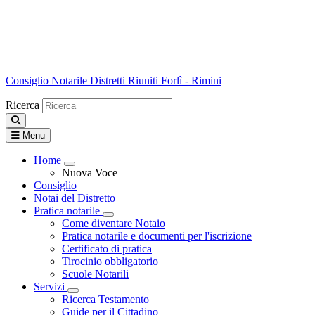
Consiglio Notarile
Distretti Riuniti Forlì - Rimini
Ricerca
Menu
Home
Visualizza menù di secondo livello
Nuova Voce
Consiglio
Notai del Distretto
Pratica notarile
Visualizza menù di secondo livello
Come diventare Notaio
Pratica notarile e documenti per l'iscrizione
Certificato di pratica
Tirocinio obbligatorio
Scuole Notarili
Servizi
Visualizza menù di secondo livello
Ricerca Testamento
Guide per il Cittadino