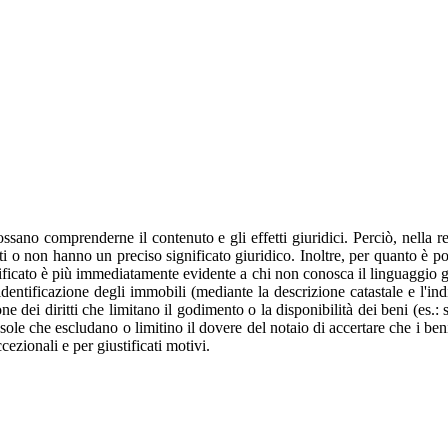
sano comprenderne il contenuto e gli effetti giuridici. Perciò, nella re
i o non hanno un preciso significato giuridico. Inoltre, per quanto è poss
ignificato è più immediatamente evidente a chi non conosca il linguaggio gi
a identificazione degli immobili (mediante la descrizione catastale e l'in
ione dei diritti che limitano il godimento o la disponibilità dei beni (es.: 
ole che escludano o limitino il dovere del notaio di accertare che i beni 
ezionali e per giustificati motivi.