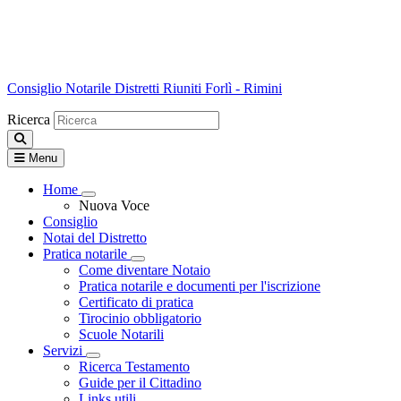
Consiglio Notarile
Distretti Riuniti Forlì - Rimini
Ricerca
Menu
Home
Visualizza menù di secondo livello
Nuova Voce
Consiglio
Notai del Distretto
Pratica notarile
Visualizza menù di secondo livello
Come diventare Notaio
Pratica notarile e documenti per l'iscrizione
Certificato di pratica
Tirocinio obbligatorio
Scuole Notarili
Servizi
Visualizza menù di secondo livello
Ricerca Testamento
Guide per il Cittadino
Links utili