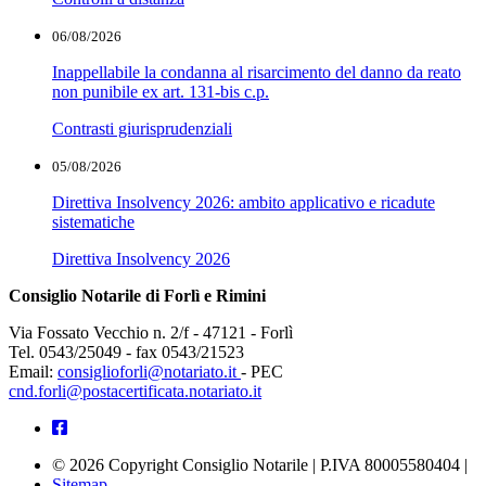
06/08/2026
Inappellabile la condanna al risarcimento del danno da reato
non punibile ex art. 131-bis c.p.
Contrasti giurisprudenziali
05/08/2026
Direttiva Insolvency 2026: ambito applicativo e ricadute
sistematiche
Direttiva Insolvency 2026
Consiglio Notarile di Forlì e Rimini
Via Fossato Vecchio n. 2/f - 47121 - Forlì
Tel. 0543/25049 - fax 0543/21523
Email:
consiglioforli@notariato.it
- PEC
cnd.forli@postacertificata.notariato.it
© 2026 Copyright Consiglio Notarile | P.IVA 80005580404 |
Sitemap