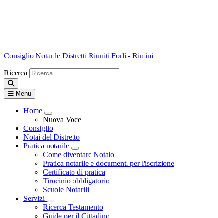
Consiglio Notarile
Distretti Riuniti Forlì - Rimini
Ricerca
Menu
Home
Visualizza menù di secondo livello
Nuova Voce
Consiglio
Notai del Distretto
Pratica notarile
Visualizza menù di secondo livello
Come diventare Notaio
Pratica notarile e documenti per l'iscrizione
Certificato di pratica
Tirocinio obbligatorio
Scuole Notarili
Servizi
Visualizza menù di secondo livello
Ricerca Testamento
Guide per il Cittadino