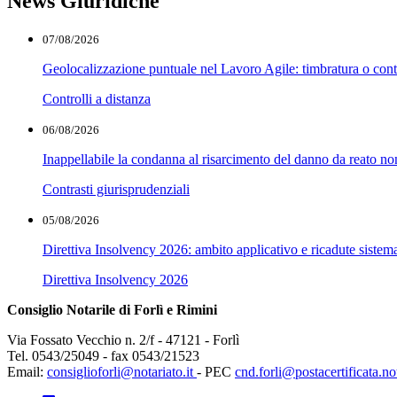
News Giuridiche
07/08/2026
Geolocalizzazione puntuale nel Lavoro Agile: timbratura o cont
Controlli a distanza
06/08/2026
Inappellabile la condanna al risarcimento del danno da reato non
Contrasti giurisprudenziali
05/08/2026
Direttiva Insolvency 2026: ambito applicativo e ricadute sistem
Direttiva Insolvency 2026
Consiglio Notarile di Forlì e Rimini
Via Fossato Vecchio n. 2/f - 47121 - Forlì
Tel. 0543/25049 - fax 0543/21523
Email:
consiglioforli@notariato.it
- PEC
cnd.forli@postacertificata.not