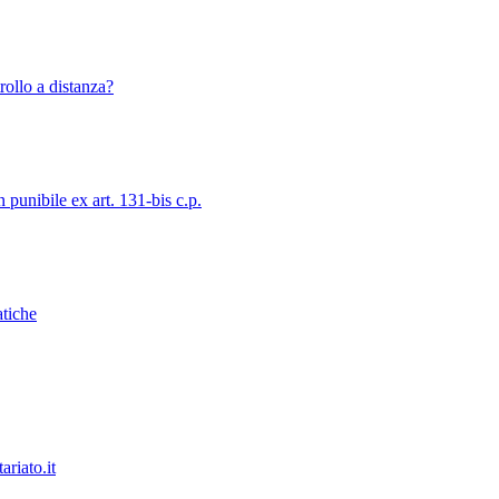
rollo a distanza?
 punibile ex art. 131-bis c.p.
atiche
ariato.it