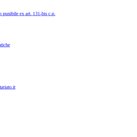
 punibile ex art. 131-bis c.p.
atiche
ariato.it