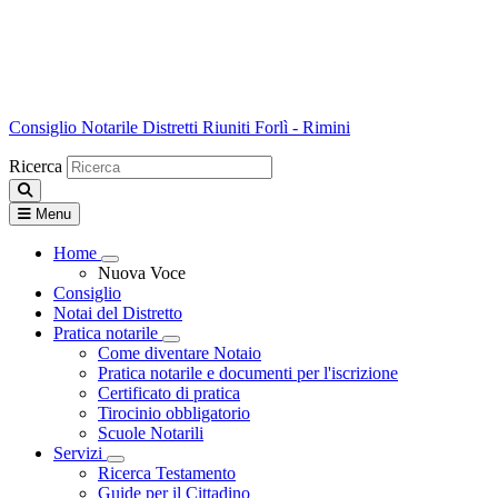
Consiglio Notarile
Distretti Riuniti Forlì - Rimini
Ricerca
Menu
Home
Visualizza menù di secondo livello
Nuova Voce
Consiglio
Notai del Distretto
Pratica notarile
Visualizza menù di secondo livello
Come diventare Notaio
Pratica notarile e documenti per l'iscrizione
Certificato di pratica
Tirocinio obbligatorio
Scuole Notarili
Servizi
Visualizza menù di secondo livello
Ricerca Testamento
Guide per il Cittadino