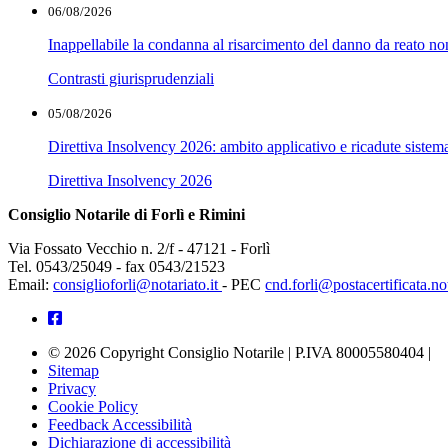
06/08/2026
Inappellabile la condanna al risarcimento del danno da reato non
Contrasti giurisprudenziali
05/08/2026
Direttiva Insolvency 2026: ambito applicativo e ricadute sistem
Direttiva Insolvency 2026
Consiglio Notarile di Forlì e Rimini
Via Fossato Vecchio n. 2/f - 47121 - Forlì
Tel. 0543/25049 - fax 0543/21523
Email:
consiglioforli@notariato.it
- PEC
cnd.forli@postacertificata.not
© 2026 Copyright Consiglio Notarile | P.IVA 80005580404 |
Sitemap
Privacy
Cookie Policy
Feedback Accessibilità
Dichiarazione di accessibilità